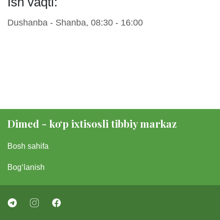
Ish vaqti:
Dushanba - Shanba, 08:30 - 16:00
Dimed - koʻp ixtisosli tibbiy markaz
Bosh sahifa
Bogʻlanish