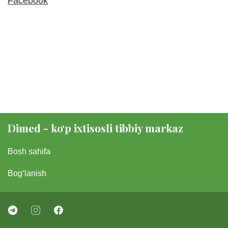
Facebook
Dimed - koʻp ixtisosli tibbiy markaz
Bosh sahifa
Bogʻlanish