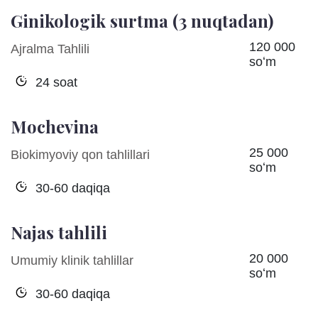
Ginikologik surtma (3 nuqtadan)
120 000
Ajralma Tahlili
soʻm
24 soat
Mochevina
25 000
Biokimyoviy qon tahlillari
soʻm
30-60 daqiqa
Najas tahlili
20 000
Umumiy klinik tahlillar
soʻm
30-60 daqiqa