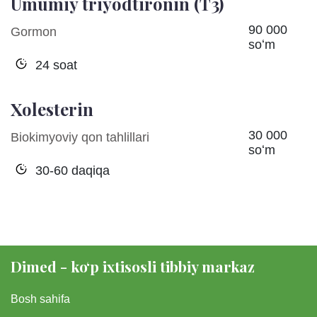
Umumiy triyodtironin (T3)
90 000
Gormon
soʻm
24 soat
Xolesterin
30 000
Biokimyoviy qon tahlillari
soʻm
30-60 daqiqa
Dimed - koʻp ixtisosli tibbiy markaz
Bosh sahifa