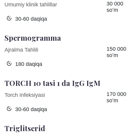
30 000
Umumiy klinik tahlillar
soʻm
30-60 daqiqa
Spermogramma
150 000
Ajralma Tahlili
soʻm
180 daqiqa
TORCH 10 tasi 1 da IgG IgM
170 000
Torch Infeksiyasi
soʻm
30-60 daqiqa
Triglitserid