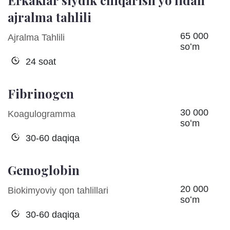
Erkaklar siydik chiqarish yo'lidan
ajralma tahlili
65 000
Ajralma Tahlili
soʻm
24 soat
Fibrinogen
30 000
Koagulogramma
soʻm
30-60 daqiqa
Gemoglobin
20 000
Biokimyoviy qon tahlillari
soʻm
30-60 daqiqa