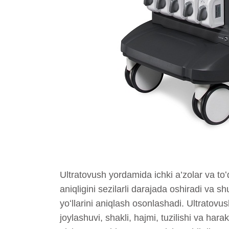
Ultratovush yordamida ichki a’zolar va to
aniqligini sezilarli darajada oshiradi va s
yoʻllarini aniqlash osonlashadi. Ultratovu
joylashuvi, shakli, hajmi, tuzilishi va har