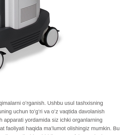
ʻqimalarni oʻrganish. Ushbu usul tashxisning
huning uchun toʻg’ri va oʻz vaqtida davolanish
sh apparati yordamida siz ichki organlarning
akat faoliyati haqida ma’lumot olishingiz mumkin. Bu