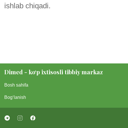
ishlab chiqadi.
Dimed - koʻp ixtisosli tibbiy markaz
Bosh sahifa
Bogʻlanish