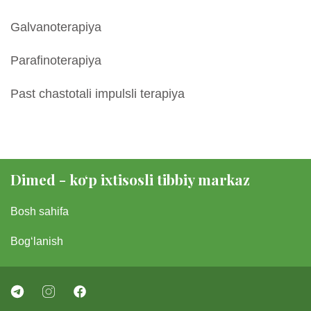
Galvanoterapiya
Parafinoterapiya
Past chastotali impulsli terapiya
Dimed - koʻp ixtisosli tibbiy markaz
Bosh sahifa
Bogʻlanish