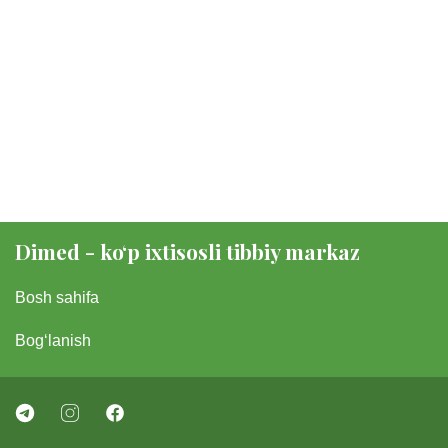
Dimed - koʻp ixtisosli tibbiy markaz
Bosh sahifa
Bogʻlanish