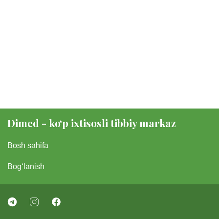
Dimed - koʻp ixtisosli tibbiy markaz
Bosh sahifa
Bogʻlanish