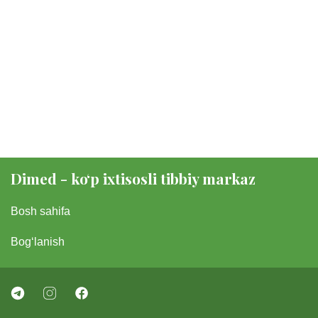
Dimed - koʻp ixtisosli tibbiy markaz
Bosh sahifa
Bogʻlanish