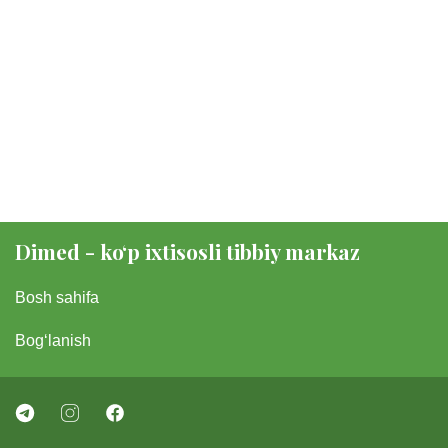
Dimed - koʻp ixtisosli tibbiy markaz
Bosh sahifa
Bogʻlanish