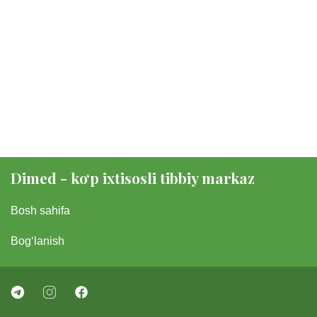
Dimed - koʻp ixtisosli tibbiy markaz
Bosh sahifa
Bogʻlanish