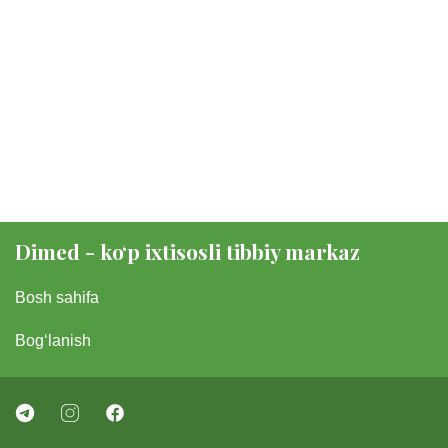
Dimed - koʻp ixtisosli tibbiy markaz
Bosh sahifa
Bogʻlanish