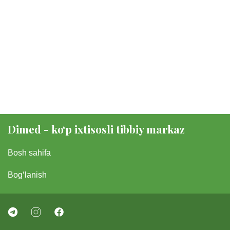
Dimed - koʻp ixtisosli tibbiy markaz
Bosh sahifa
Bogʻlanish