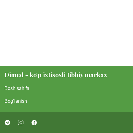
Dimed - koʻp ixtisosli tibbiy markaz
Bosh sahifa
Bogʻlanish