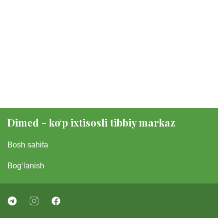
Dimed - koʻp ixtisosli tibbiy markaz
Bosh sahifa
Bogʻlanish